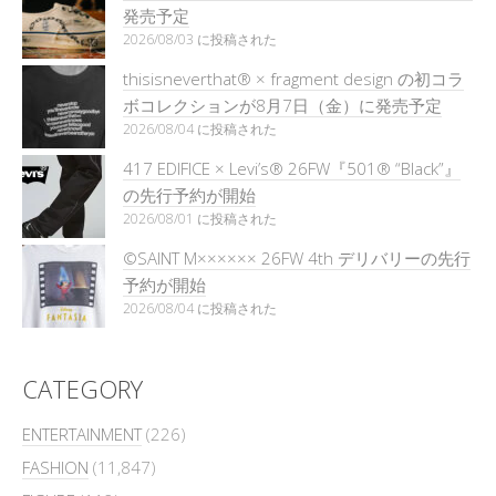
発売予定
2026/08/03 に投稿された
thisisneverthat® × fragment design の初コラ
ボコレクションが8月7日（金）に発売予定
2026/08/04 に投稿された
417 EDIFICE × Levi’s® 26FW『501®︎ “Black”』
の先行予約が開始
2026/08/01 に投稿された
©SAINT M×××××× 26FW 4th デリバリーの先行
予約が開始
2026/08/04 に投稿された
CATEGORY
ENTERTAINMENT
(226)
FASHION
(11,847)