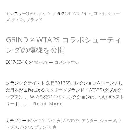
カテゴリー:
FASHION
,
INFO
タグ:
オフホワイト
,
コラボ
,
シュー
ズ
,
ナイキ
,
ブランド
GRIND × WTAPS コラボシューティ
ングの模様を公開
2017-03-16
by
Yakkun
コメントする
クラシックテイスト 先日2017SSコレクションをローンチし
た日本が世界に誇るストリートブランド「WTAPS (ダブルタ
ップス)」。 WTAPSの2017SSコレクションは、つい90’sスト
リート．．．
Read More
カテゴリー:
FASHION
,
INFO
タグ:
WTAPS
,
アウター
,
シューズ
,
ト
ップス
,
パンツ
,
ブランド
,
春