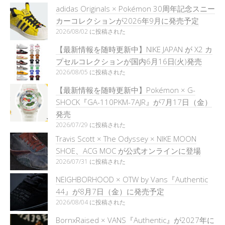
adidas Originals × Pokémon 30周年記念スニー
カーコレクションが2026年9月に発売予定
2026/08/02 に投稿された
【最新情報を随時更新中】NIKE JAPAN が X2 カ
プセルコレクションが国内6月16日(火)発売
2026/08/05 に投稿された
【最新情報を随時更新中】Pokémon × G-
SHOCK『GA-110PKM-7AJR』が7月17日（金）
発売
2026/07/29 に投稿された
Travis Scott × The Odyssey × NIKE MOON
SHOE、ACG MOC が公式オンラインに登場
2026/07/31 に投稿された
NEIGHBORHOOD × OTW by Vans『Authentic
44』が8月7日（金）に発売予定
2026/08/04 に投稿された
BornxRaised × VANS『Authentic』が2027年に