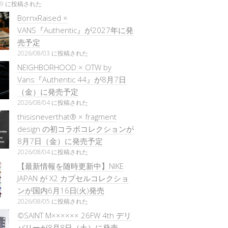
/29 に投稿された
BornxRaised ×
VANS『Authentic』が2027年に発
売予定
2026/08/03 に投稿された
NEIGHBORHOOD × OTW by
Vans『Authentic 44』が8月7日
（金）に発売予定
2026/08/04 に投稿された
thisisneverthat® × fragment
design の初コラボコレクションが
8月7日（金）に発売予定
2026/08/04 に投稿された
【最新情報を随時更新中】NIKE
JAPAN が X2 カプセルコレクショ
ンが国内6月16日(火)発売
2026/08/05 に投稿された
©SAINT M×××××× 26FW 4th デリ
バリーが8月8日（土）に発売