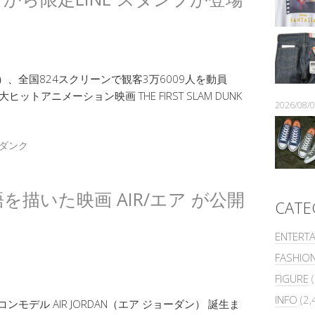
水）、全国824スクリーンで観客3万6009人を動員
アニメーション映画 THE FIRST SLAM DUNK
2026/08
ダンク
物語を描いた映画 AIR/エア が公開
CATE
ENTERT
FASHIO
FIGURE
(
INFO
(2,
ンモデル AIR JORDAN（エア ジョーダン） 誕生ま