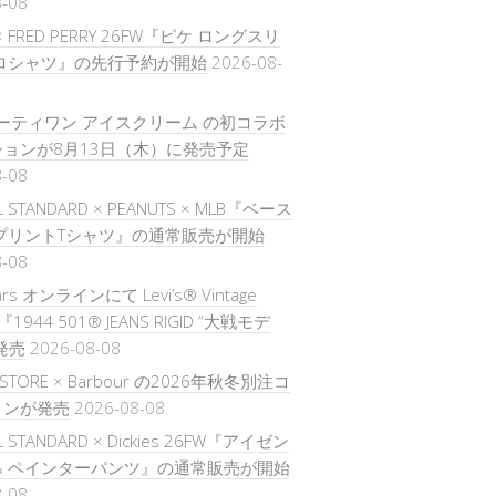
8-08
 × FRED PERRY 26FW『ピケ ロングスリ
ポロシャツ』の先行予約が開始
2026-08-
× サーティワン アイスクリーム の初コラボ
ョンが8月13日（木）に発売予定
8-08
L STANDARD × PEANUTS × MLB『ベース
プリントTシャツ』の通常販売が開始
8-08
ars オンラインにて Levi’s® Vintage
ng『1944 501® JEANS RIGID “大戦モデ
発売
2026-08-08
S STORE × Barbour の2026年秋冬別注コ
ョンが発売
2026-08-08
L STANDARD × Dickies 26FW『アイゼン
& ペインターパンツ』の通常販売が開始
8-08