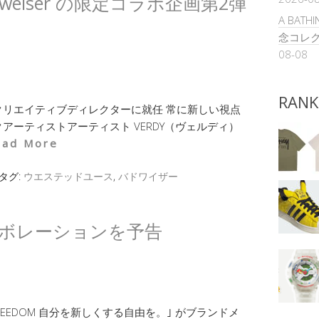
Budweiser の限定コラボ企画第2弾
A BATH
念コレク
08-08
RANK
リエイティブディレクターに就任 常に新しい視点
ーティストアーティスト VERDY（ヴェルディ）
ead More
タグ:
ウエステッドユース
,
バドワイザー
コラボレーションを予告
R FREEDOM 自分を新しくする自由を。｣ がブランドメ