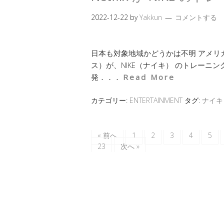
2022-12-22
by
Yakkun
コメントする
日本も対象地域かどうかは不明 アメリカ発
ス）が、NIKE（ナイキ） のトレーニング動画 
発．．．
Read More
カテゴリー:
ENTERTAINMENT
タグ:
ナイキ
« 前へ
1
2
3
4
5
23
次へ »