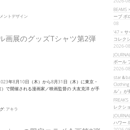
2026-0
BEAMS
メントデザイン
ーブ 
08
’47 
 セル画展のグッズTシャツ第2弾
コレクシ
2026-0
JOURNA
ボール 
2026-0
star＆b
023年8月10日（木）から8月31日（木）に東京・
Clothi
ライブ東京）で開催される漫画家／映画監督の 大友克洋 が手
ル”』が
FREAK’
レクシ
グ:
アキラ
JOURNA
ハワー 
2026-0