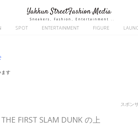
Yakkun StreetFashion Media
Sneakers、Fashion、Entertainment ..
N
SPOT
ENTERTAINMENT
FIGURE
LAUN
せ
います
スポン
 FIRST SLAM DUNK の上