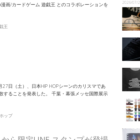
2026/07
の漫画/カードゲーム 遊戯王 とのコラボレーションを
戯王
表
月27日（土）、日本HIP HOPシーンのカリスマであ
、解散することを発表した。 千葉・幕張メッセ国際展示
ホップ
DUNK から限定LINE スタンプが登場