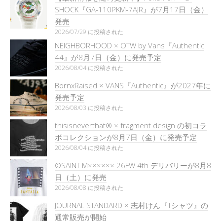
SHOCK『GA-110PKM-7AJR』が7月17日（金）
発売
2026/07/29 に投稿された
NEIGHBORHOOD × OTW by Vans『Authentic
44』が8月7日（金）に発売予定
2026/08/04 に投稿された
BornxRaised × VANS『Authentic』が2027年に
発売予定
2026/08/03 に投稿された
thisisneverthat® × fragment design の初コラ
ボコレクションが8月7日（金）に発売予定
2026/08/04 に投稿された
©SAINT M×××××× 26FW 4th デリバリーが8月8
日（土）に発売
2026/08/08 に投稿された
JOURNAL STANDARD × 志村けん『Tシャツ』の
通常販売が開始