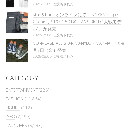
2026/08/09 に投稿された
star＆bars オンラインにて Levi’s® Vintage
Clothing『1944 501® JEANS RIGID “大戦モデ
ル”』が発売
2026/08/08 に投稿された
CONVERSE ALL STAR MANYLON OX “MA-1” が8
月7日（金）発売
2026/08/06 に投稿された
CATEGORY
ENTERTAINMENT
(226)
FASHION
(11,864)
FIGURE
(112)
INFO
(2,495)
LAUNCHES
(8,193)