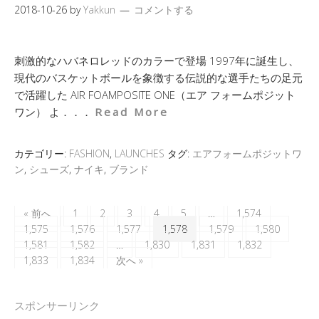
2018-10-26
by
Yakkun
コメントする
刺激的なハバネロレッドのカラーで登場 1997年に誕生し、
現代のバスケットボールを象徴する伝説的な選手たちの足元
で活躍した AIR FOAMPOSITE ONE（エア フォームポジット
ワン） よ．．．
Read More
カテゴリー:
FASHION
,
LAUNCHES
タグ:
エアフォームポジットワ
ン
,
シューズ
,
ナイキ
,
ブランド
« 前へ
1
2
3
4
5
…
1,574
1,575
1,576
1,577
1,578
1,579
1,580
1,581
1,582
…
1,830
1,831
1,832
1,833
1,834
次へ »
スポンサーリンク