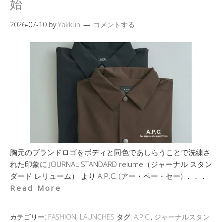
始
2026-07-10
by
Yakkun
コメントする
胸元のブランドロゴをボディと同色であしらうことで洗練さ
れた印象に JOURNAL STANDARD relume（ジャーナル スタン
ダード レリューム） より A.P.C. (アー・ペー・セー) ．．．
Read More
カテゴリー:
FASHION
,
LAUNCHES
タグ:
A.P.C.
,
ジャーナルスタン