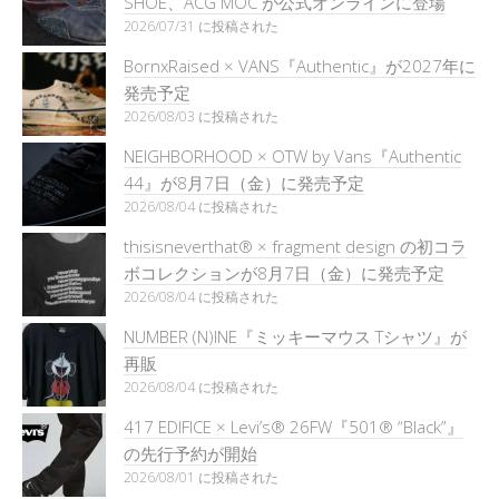
SHOE、ACG MOC が公式オンラインに登場
2026/07/31 に投稿された
BornxRaised × VANS『Authentic』が2027年に
発売予定
2026/08/03 に投稿された
NEIGHBORHOOD × OTW by Vans『Authentic
44』が8月7日（金）に発売予定
2026/08/04 に投稿された
thisisneverthat® × fragment design の初コラ
ボコレクションが8月7日（金）に発売予定
2026/08/04 に投稿された
NUMBER (N)INE『ミッキーマウス Tシャツ』が
再販
2026/08/04 に投稿された
417 EDIFICE × Levi’s® 26FW『501®︎ “Black”』
の先行予約が開始
2026/08/01 に投稿された