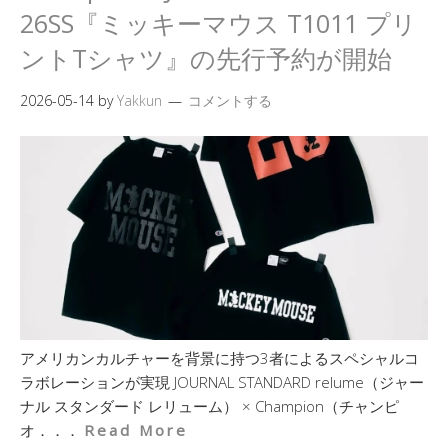
26SS『ミッキーマウス T1011 プリ
ントTシャツ』の先行予約が開始
2026-05-14
by
Yakkun
コメントする
アメリカンカルチャーを背景に持つ3者によるスペシャルコ
ラボレーションが実現 JOURNAL STANDARD relume（ジャー
ナル スタンダード レリューム） × Champion（チャンピ
オ．．．
Read More