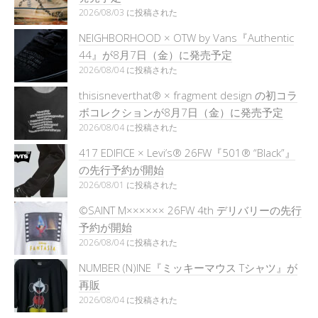
2026/08/03 に投稿された
NEIGHBORHOOD × OTW by Vans『Authentic
44』が8月7日（金）に発売予定
2026/08/04 に投稿された
thisisneverthat® × fragment design の初コラ
ボコレクションが8月7日（金）に発売予定
2026/08/04 に投稿された
417 EDIFICE × Levi’s® 26FW『501®︎ “Black”』
の先行予約が開始
2026/08/01 に投稿された
©SAINT M×××××× 26FW 4th デリバリーの先行
予約が開始
2026/08/04 に投稿された
NUMBER (N)INE『ミッキーマウス Tシャツ』が
再販
2026/08/04 に投稿された