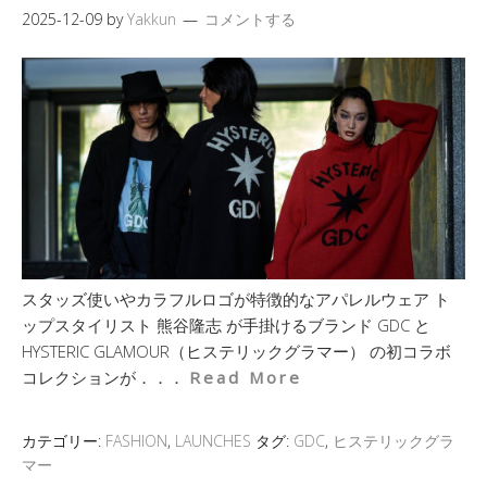
2025-12-09
by
Yakkun
コメントする
スタッズ使いやカラフルロゴが特徴的なアパレルウェア ト
ップスタイリスト 熊谷隆志 が手掛けるブランド GDC と
HYSTERIC GLAMOUR（ヒステリックグラマー） の初コラボ
コレクションが．．．
Read More
カテゴリー:
FASHION
,
LAUNCHES
タグ:
GDC
,
ヒステリックグラ
マー