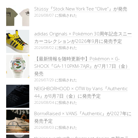
Stüssy『Stock New York Tee “Olive”』が発売
2026/08/07 に投稿された
adidas Originals × Pokémon 30周年記念スニー
カーコレクションが2026年9月に発売予定
2026/08/02 に投稿された
【最新情報を随時更新中】Pokémon × G-
SHOCK『GA-110PKM-7AJR』が7月17日（金）
発売
2026/07/29 に投稿された
NEIGHBORHOOD × OTW by Vans『Authentic
44』が8月7日（金）に発売予定
2026/08/04 に投稿された
BornxRaised × VANS『Authentic』が2027年に
発売予定
2026/08/03 に投稿された