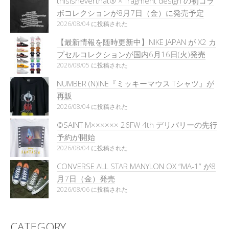
thisisneverthat® × fragment design の初コラ
ボコレクションが8月7日（金）に発売予定
2026/08/04 に投稿された
【最新情報を随時更新中】NIKE JAPAN が X2 カ
プセルコレクションが国内6月16日(火)発売
2026/08/05 に投稿された
NUMBER (N)INE『ミッキーマウス Tシャツ』が
再販
2026/08/04 に投稿された
©SAINT M×××××× 26FW 4th デリバリーの先行
予約が開始
2026/08/04 に投稿された
CONVERSE ALL STAR MANYLON OX “MA-1” が8
月7日（金）発売
2026/08/06 に投稿された
CATEGORY