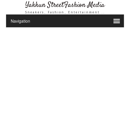
Yakkun StreetFashion Media
Sneakers、Fashion、Entertainment ..