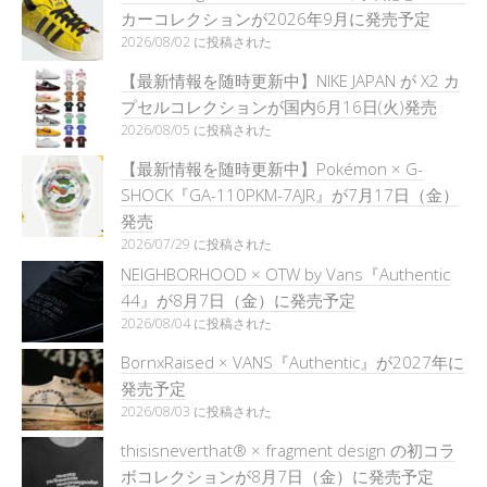
カーコレクションが2026年9月に発売予定
2026/08/02 に投稿された
【最新情報を随時更新中】NIKE JAPAN が X2 カ
プセルコレクションが国内6月16日(火)発売
2026/08/05 に投稿された
【最新情報を随時更新中】Pokémon × G-
SHOCK『GA-110PKM-7AJR』が7月17日（金）
発売
2026/07/29 に投稿された
NEIGHBORHOOD × OTW by Vans『Authentic
44』が8月7日（金）に発売予定
2026/08/04 に投稿された
BornxRaised × VANS『Authentic』が2027年に
発売予定
2026/08/03 に投稿された
thisisneverthat® × fragment design の初コラ
ボコレクションが8月7日（金）に発売予定