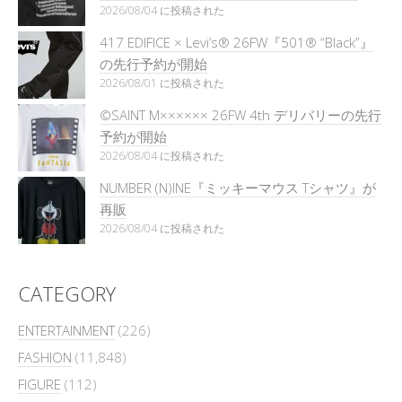
2026/08/04 に投稿された
417 EDIFICE × Levi’s® 26FW『501®︎ “Black”』
の先行予約が開始
2026/08/01 に投稿された
©SAINT M×××××× 26FW 4th デリバリーの先行
予約が開始
2026/08/04 に投稿された
NUMBER (N)INE『ミッキーマウス Tシャツ』が
再販
2026/08/04 に投稿された
CATEGORY
ENTERTAINMENT
(226)
FASHION
(11,848)
FIGURE
(112)