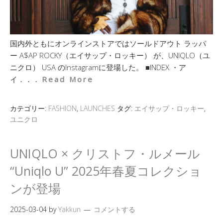
国内外ともにオンラインストアではソールドアウト ラッパ
ー A$AP ROCKY（エイサップ・ロッキー） が、UNIQLO（ユ
ニクロ） USA のInstagramに登場した。 ■INDEX ・ア
イ．．．
Read More
カテゴリー:
FASHION
,
LAUNCHES
タグ:
エイサップ・ロッキー
,
ユニクロ
UNIQLO × クリストフ・ルメール
“Uniqlo U” 2025年春夏コレクショ
ンが登場
2025-03-04
by
Yakkun
コメントする