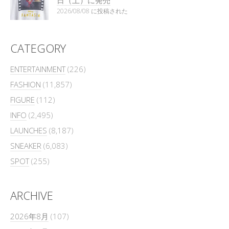
日（土）に発売
2026/08/08 に投稿された
CATEGORY
ENTERTAINMENT
(226)
FASHION
(11,857)
FIGURE
(112)
INFO
(2,495)
LAUNCHES
(8,187)
SNEAKER
(6,083)
SPOT
(255)
ARCHIVE
2026年8月
(107)