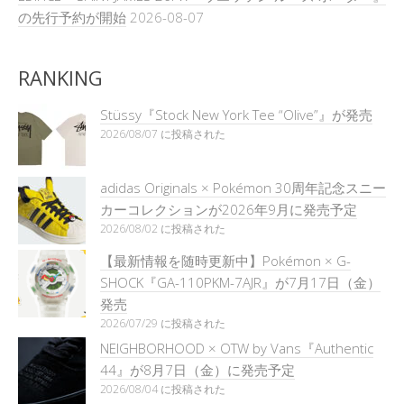
の先行予約が開始
2026-08-07
RANKING
Stüssy『Stock New York Tee “Olive”』が発売
2026/08/07 に投稿された
adidas Originals × Pokémon 30周年記念スニー
カーコレクションが2026年9月に発売予定
2026/08/02 に投稿された
【最新情報を随時更新中】Pokémon × G-
SHOCK『GA-110PKM-7AJR』が7月17日（金）
発売
2026/07/29 に投稿された
NEIGHBORHOOD × OTW by Vans『Authentic
44』が8月7日（金）に発売予定
2026/08/04 に投稿された