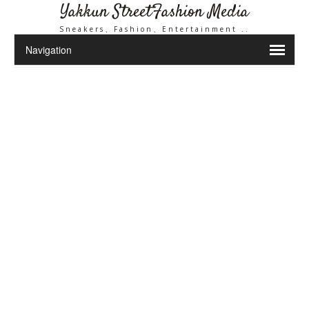
Yakkun StreetFashion Media
Sneakers、Fashion、Entertainment ..