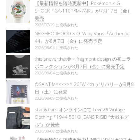
【最新情報を随時更新中】Pokémon × G-
SHOCK『GA-110PKM-7AJR』が7月17日（金）
発売
2026/07/29 に投稿された
NEIGHBORHOOD × OTW by Vans『Authentic
44』が8月7日（金）に発売予定
2026/08/04 に投稿された
thisisneverthat® × fragment design の初コラ
ボコレクションが8月7日（金）に発売予定
2026/08/04 に投稿された
©SAINT M×××××× 26FW 4th デリバリーが8月8
日（土）に発売
2026/08/08 に投稿された
star＆bars オンラインにて Levi’s® Vintage
Clothing『1944 501® JEANS RIGID “大戦モデ
ル”』が発売
2026/08/08 に投稿された
【最新情報を随時更新中】NIKE JAPAN が X2 カ