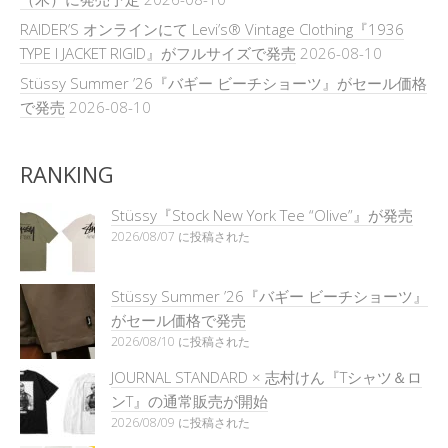
RAIDER’S オンラインにて Levi’s® Vintage Clothing『1936
TYPE I JACKET RIGID』がフルサイズで発売
2026-08-10
Stüssy Summer ’26『バギー ビーチショーツ』がセール価格
で発売
2026-08-10
RANKING
Stüssy『Stock New York Tee “Olive”』が発売
2026/08/07 に投稿された
Stüssy Summer ’26『バギー ビーチショーツ』
がセール価格で発売
2026/08/10 に投稿された
JOURNAL STANDARD × 志村けん『Tシャツ＆ロ
ンT』の通常販売が開始
2026/08/09 に投稿された