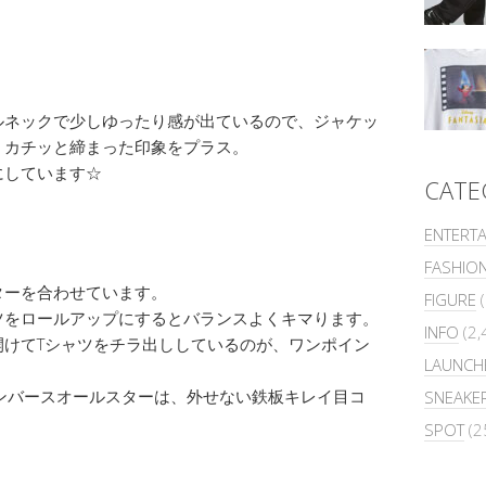
ルネックで少しゆったり感が出ているので、ジャケッ
、カチッと締まった印象をプラス。
にしています☆
CATE
ENTERT
FASHIO
ターを合わせています。
FIGURE
(
ツをロールアップにするとバランスよくキマります。
INFO
(2,
開けてTシャツをチラ出ししているのが、ワンポイン
LAUNCH
ンバースオールスターは、外せない鉄板キレイ目コ
SNEAKE
SPOT
(2