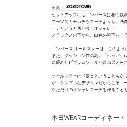
出典：
セットアップにもコンバースは相性抜群!
スーツでカチカチなコーデよりも、画
ーデというと所が凄くオシャレ！
スラックスの下から、白色の靴下をチ
コンバース オールスターは、このよう
また、クッション性の高い「PORON
に優れたビブラムソールが兼ね備えら
オールスターはド定番ということもあ
が、シンプルなデザインだからこそコ
なただけのオシャレコーデを作ること
本日WEARコーディネート