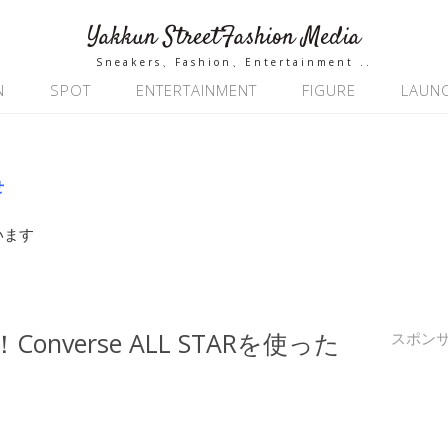
Yakkun StreetFashion Media
Sneakers、Fashion、Entertainment ..
N
SPOT
ENTERTAINMENT
FIGURE
LAUN
せ
います
verse ALL STARを使った
スポン