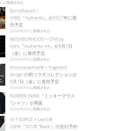
/29 に投稿された
BornxRaised ×
VANS『Authentic』が2027年に発
売予定
2026/08/03 に投稿された
NEIGHBORHOOD × OTW by
Vans『Authentic 44』が8月7日
（金）に発売予定
2026/08/04 に投稿された
thisisneverthat® × fragment
design の初コラボコレクションが
8月7日（金）に発売予定
2026/08/04 に投稿された
NUMBER (N)INE『ミッキーマウス
Tシャツ』が再販
2026/08/04 に投稿された
417 EDIFICE × Levi’s®
26FW『501®︎ “Black”』の先行予約