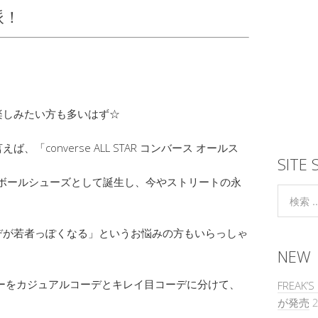
派！
。
楽しみたい方も多いはず☆
converse ALL STAR コンバース オールス
SITE 
トボールシューズとして誕生し、今やストリートの永
デが若者っぽくなる」というお悩みの方もいらっしゃ
NEW
ーをカジュアルコーデとキレイ目コーデに分けて、
FREAK
が発売
2