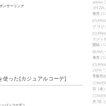
adidas 
ポンサーリンク
SPEZIA
発売
20
JOURNA
ジ リジ
JOURNAL
リジッ
開始
20
BEAMS
発売
20
JOURNAL
26FW
常販売
を使った[カジュアルコーデ]
CONVER
日（金
CONVERS
月7日（
テッパンコーデ！