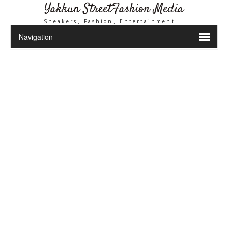
Yakkun StreetFashion Media
Sneakers、Fashion、Entertainment ..