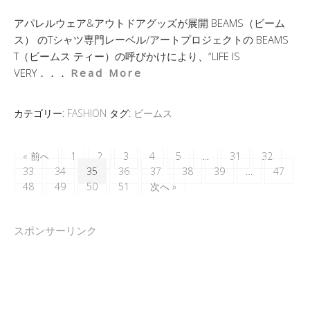
アパレルウェア&アウトドアグッズが展開 BEAMS（ビーム
ス） のTシャツ専門レーベル/アートプロジェクトの BEAMS
T（ビームス ティー）の呼びかけにより、“LIFE IS
VERY．．．
Read More
カテゴリー:
FASHION
タグ:
ビームス
« 前へ
1
2
3
4
5
…
31
32
33
34
35
36
37
38
39
…
47
48
49
50
51
次へ »
スポンサーリンク