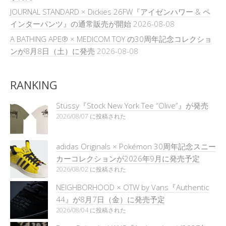
JOURNAL STANDARD × Dickies 26FW『アイゼンハワー & ペ
インターパンツ』の通常販売が開始
2026-08-08
A BATHING APE® × MEDICOM TOY の30周年記念コレクショ
ンが8月8日（土）に発売
2026-08-08
RANKING
Stüssy『Stock New York Tee “Olive”』が発売
2026/08/07 に投稿された
adidas Originals × Pokémon 30周年記念スニー
カーコレクションが2026年9月に発売予定
2026/08/02 に投稿された
NEIGHBORHOOD × OTW by Vans『Authentic
44』が8月7日（金）に発売予定
2026/08/04 に投稿された