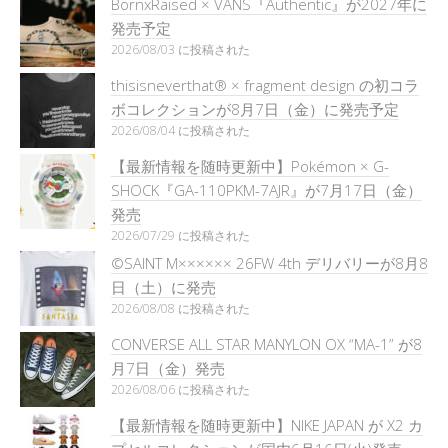
BornxRaised × VANS『Authentic』が2027年に
発売予定
2026/08/03 に投稿された
thisisneverthat® × fragment design の初コラ
ボコレクションが8月7日（金）に発売予定
2026/08/04 に投稿された
【最新情報を随時更新中】Pokémon × G-
SHOCK『GA-110PKM-7AJR』が7月17日（金）
発売
2026/07/29 に投稿された
©SAINT M×××××× 26FW 4th デリバリーが8月8
日（土）に発売
2026/08/08 に投稿された
CONVERSE ALL STAR MANYLON OX “MA-1” が8
月7日（金）発売
2026/08/06 に投稿された
【最新情報を随時更新中】NIKE JAPAN が X2 カ