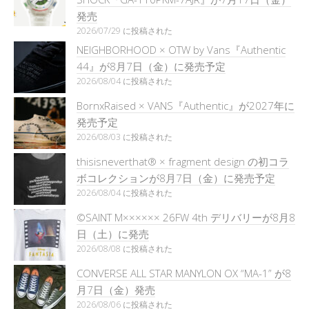
発売
2026/07/29 に投稿された
NEIGHBORHOOD × OTW by Vans『Authentic
44』が8月7日（金）に発売予定
2026/08/04 に投稿された
BornxRaised × VANS『Authentic』が2027年に
発売予定
2026/08/03 に投稿された
thisisneverthat® × fragment design の初コラ
ボコレクションが8月7日（金）に発売予定
2026/08/04 に投稿された
©SAINT M×××××× 26FW 4th デリバリーが8月8
日（土）に発売
2026/08/08 に投稿された
CONVERSE ALL STAR MANYLON OX “MA-1” が8
月7日（金）発売
2026/08/06 に投稿された