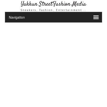
Yakkun StreetFashion Media
Sneakers、Fashion、Entertainment ..