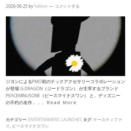
2026-06-25
by
Yakkun
コメントする
ジヨンによるPMO初のテックアクセサリーコラボレーション
が登場 G-DRAGON（ジードラゴン） が主宰するブランド
PEACEMINUSONE（ピースマイナスワン） と、ディズニー
の不朽の名作．．．
Read More
カテゴリー:
ENTERTAINMENT
,
LAUNCHES
タグ:
ケースティファ
イ
,
ピースマイナスワン