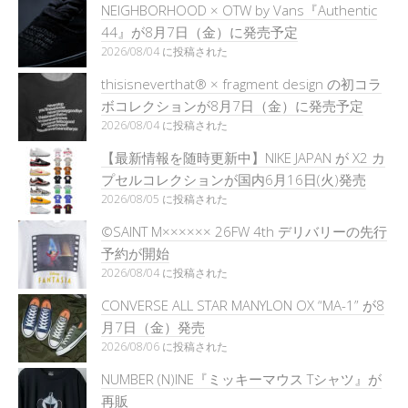
NEIGHBORHOOD × OTW by Vans『Authentic
44』が8月7日（金）に発売予定
2026/08/04 に投稿された
thisisneverthat® × fragment design の初コラ
ボコレクションが8月7日（金）に発売予定
2026/08/04 に投稿された
【最新情報を随時更新中】NIKE JAPAN が X2 カ
プセルコレクションが国内6月16日(火)発売
2026/08/05 に投稿された
©SAINT M×××××× 26FW 4th デリバリーの先行
予約が開始
2026/08/04 に投稿された
CONVERSE ALL STAR MANYLON OX “MA-1” が8
月7日（金）発売
2026/08/06 に投稿された
NUMBER (N)INE『ミッキーマウス Tシャツ』が
再販