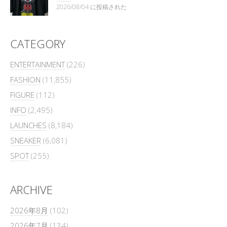
2026/08/04 に投稿された
CATEGORY
ENTERTAINMENT
(226)
FASHION
(11,855)
FIGURE
(112)
INFO
(2,495)
LAUNCHES
(8,184)
SNEAKER
(6,081)
SPOT
(255)
ARCHIVE
2026年8月
(102)
2026年7月
(134)